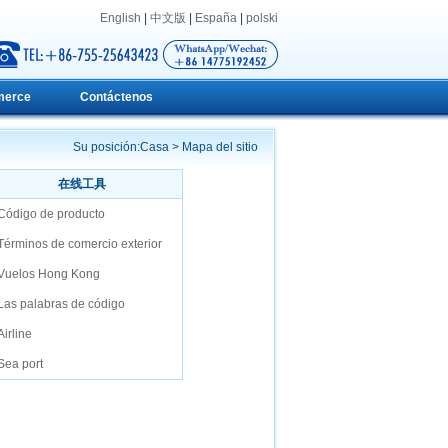
English
|
中文版
|
España
|
polski
merce
Contáctenos
Su posición:
Casa
>
Mapa del sitio
在线工具
Código de producto
Términos de comercio exterior
Vuelos Hong Kong
Las palabras de código
Airline
Sea port