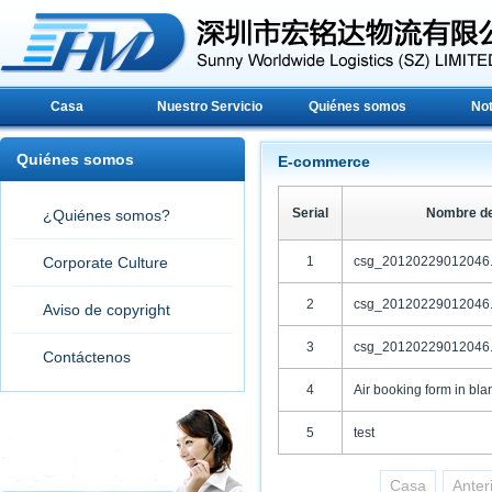
Casa
Nuestro Servicio
Quiénes somos
Not
Quiénes somos
E-commerce
Serial
Nombre de
¿Quiénes somos?
Corporate Culture
1
csg_20120229012046.
2
csg_20120229012046.
Aviso de copyright
3
csg_20120229012046.
Contáctenos
4
Air booking form in bla
5
test
Casa
Anter