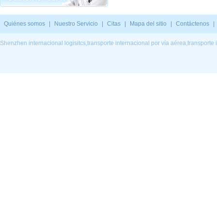
Quiénes somos
|
Nuestro Servicio
|
Citas
|
Mapa del sitio
|
Contáctenos
|
Shenzhen internacional logisitcs,transporte internacional por vía aérea,transporte