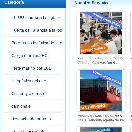
Categoría
Nuestro Servicio
EE.UU. puerta a la logístic
a de la puerta
Puerta de Tailandia a la log
ística de la puerta
Puerta a la logística de la p
uerta
Carga marítima FCL
Agente de carga de envío de
China a Maldivas Servicio de
envío de consolidación de ag
Flete marino por LCL
ente de transporte marítimo
la logística del aire
Correo y expreso
camionaje
Agente de carga de envío Ch
despacho de aduana
ina a Tailandia Agente de tra
nsporte marítimo Servicio de
envío de consolidación
Enviada especial