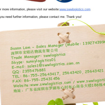
r more information, please visit our website:
www.swwlogistics.com
 you need further information, please contact me. Thank you!