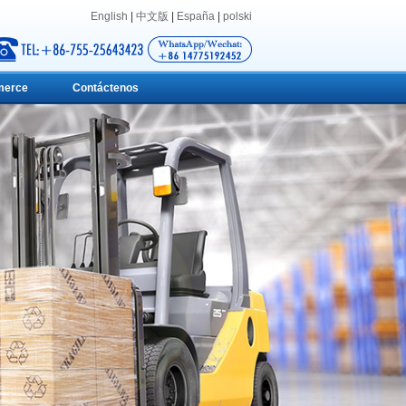
English
|
中文版
|
España
|
polski
merce
Contáctenos