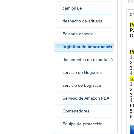
camionaje
CI
despacho de aduana
P
P
Enviada especial
D
logística de importación
P
1
documentos de exportació
2.
3.
n
servicio de Negocios
4
sp
1.
servicio de Logística
2.
3.
Servicio de Amazon FBA
4.
F
Contenedores
5.
8.
Equipo de protección