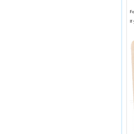
Fo
If