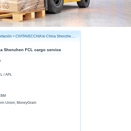
ortación
>
CIVITAVECCHIA to China Shenzhe.....
a Shenzhen FCL cargo service
A
CL / APL
1CBM
stern Union, MoneyGram