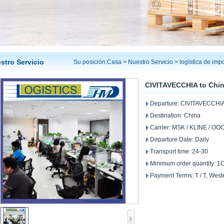
stro Servicio
Su posición:
Casa
>
Nuestro Servicio
>
logística de imp
CIVITAVECCHIA to Chin
Departure: CIVITAVECCHI
Destination: China
Carrier: MSK / KLINE / OO
Departure Date: Daily
Transport time: 24-30
Minimum order quantity: 
Payment Terms: T / T, We