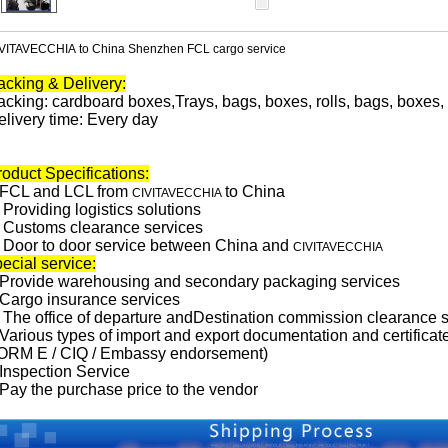
VITAVECCHIA to China Shenzhen FCL cargo service
acking & Delivery:
acking: cardboard boxes,
Trays, bags, boxes, rolls, bags, boxes, 
elivery time: Every day
roduct Specifications:
.FCL and LCL from
to China
CIVITAVECCHIA
Providing logistics solutions
Customs clearance services
. Door to door service between China and
CIVITAVECCHIA
ecial service:
Provide warehousing and secondary packaging services
Cargo insurance services
 The office of departure and
Destination commission clearance s
Various types of import and export documentation and certifica
ORM E / CIQ / Embassy endorsement)
Inspection Service
Pay the purchase price to the vendor