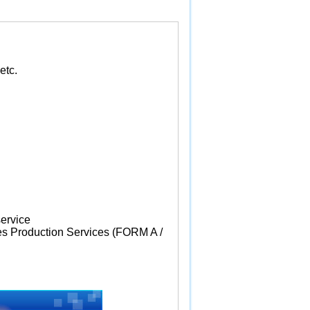
etc.
ervice
tes Production Services (FORM A /