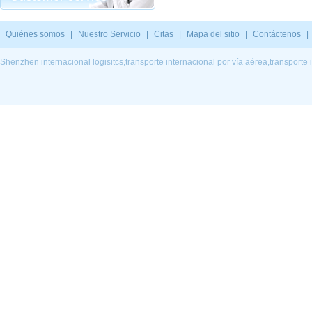
Quiénes somos
|
Nuestro Servicio
|
Citas
|
Mapa del sitio
|
Contáctenos
|
Shenzhen internacional logisitcs,transporte internacional por vía aérea,transporte