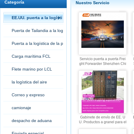
Categoría
Nuestro Servicio
EE.UU. puerta a la logísti
ca de la puerta
Puerta de Tailandia a la log
ística de la puerta
Puerta a la logística de la p
uerta
Carga marítima FCL
Servicio puerta a puerta Frei
ght Forwarder Shenzhen Chi
na a nosotros Reino Unido A
Flete marino por LCL
ustralia
la logística del aire
Correo y expreso
camionaje
Gabinete de envío de EE. U
despacho de aduana
U. Productos a granel para el
servicio de envío de la puert
a.
Enviada especial