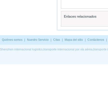
Enlaces relacionados
Quiénes somos
|
Nuestro Servicio
|
Citas
|
Mapa del sitio
|
Contáctenos
|
Shenzhen internacional logisitcs,transporte internacional por vía aérea,transporte